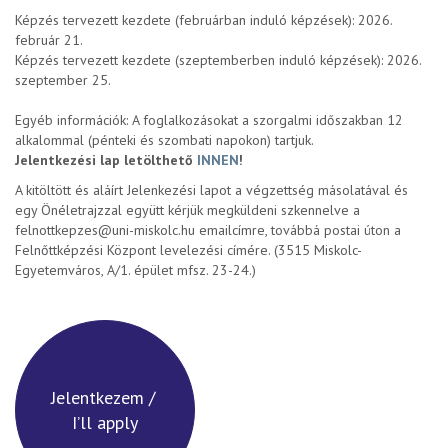
Képzés tervezett kezdete (februárban induló képzések): 2026.
február 21.
Képzés tervezett kezdete (szeptemberben induló képzések): 2026.
szeptember 25.
Egyéb információk: A foglalkozásokat a szorgalmi időszakban 12
alkalommal (pénteki és szombati napokon) tartjuk.
Jelentkezési lap letölthető
INNEN
!
A kitöltött és aláírt Jelenkezési lapot a végzettség másolatával és
egy Önéletrajzzal együtt kérjük megküldeni szkennelve a
felnottkepzes@uni-miskolc.hu emailcímre, továbbá postai úton a
Felnőttképzési Központ levelezési címére. (3515 Miskolc-
Egyetemváros, A/1. épület mfsz. 23-24.)
Jelentkezem /
I’ll apply