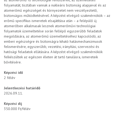
az atomerőmű fő technológiai rendszereit, az üzemeltetés
folyamatát, tisztában vannak a nukleáris biztonság alapjaival és az
atomerőmű egészséget és környezetet nem veszélyeztető,
biztonságos működtetésével. A képzést elvégző szakmérnökök – az
erőmű-specifikus ismeretek elsajátítása után – a felépülő új
atomerőben alkalmasak lesznek atomerőművi technológiai
folyamatok üzemeltetése során fellépő egyszerűbb feladatok
megoldására, az atomerőmű üzemeltetéséhez kapcsolódó, az
emberi egészségre és biztonságra kiható hatásmechanizmusok
felismerésére, egyszerűbb, vezetési, irányítási, szervezési és
hatósági feladatok ellátására. A képzést elvégző szakmérnökök
felkészültek az egészen életen át tartó tanulásra, ismereteik
bővítésére.
Képzési idő
2 félév
Jelentkezési határidő
2026.09.11.
Képzési díj
350.000 Ft/félév