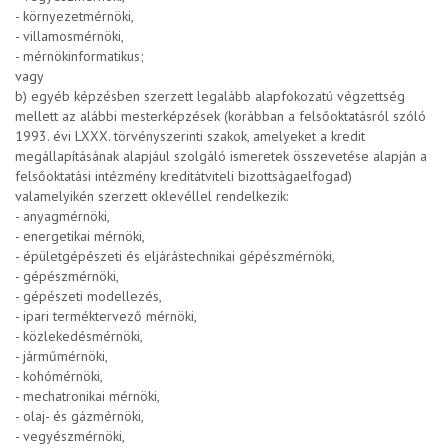
- környezetmérnöki,
- villamosmérnöki,
- mérnökinformatikus;
vagy
b) egyéb képzésben szerzett legalább alapfokozatú végzettség
mellett az alábbi mesterképzések (korábban a felsőoktatásról szóló
1993. évi LXXX. törvényszerinti szakok, amelyeket a kredit
megállapításának alapjául szolgáló ismeretek összevetése alapján a
felsőoktatási intézmény kreditátviteli bizottságaelfogad)
valamelyikén szerzett oklevéllel rendelkezik:
- anyagmérnöki,
- energetikai mérnöki,
- épületgépészeti és eljárástechnikai gépészmérnöki,
- gépészmérnöki,
- gépészeti modellezés,
- ipari terméktervező mérnöki,
- közlekedésmérnöki,
- járműmérnöki,
- kohómérnöki,
- mechatronikai mérnöki,
- olaj- és gázmérnöki,
- vegyészmérnöki,