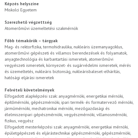
Képzés helyszíne
Miskolci Egyetem
Szerezhető végzettség
Atomerőművi üzemeltetési szakmérnök
Főbb témakörök – tárgyak
Mag- és rektorfizika, termohidraulika, nukleáris üzemanyagciklus,
atomerőművi gépészeti és villamos berendezések és folyamatok,
anyagtechnológia és karbantartási ismeretek, atomerőművi
vegyészeti ismeretek, környezet- és sugárvédelmi ismeretek, mérés
és üzemeltetés, nukleáris biztonság, nukleárisbaleset-elhárítás,
hatósági eljárási ismeretek
Felvételi követelmények
Elfogadott alapképzési szak: anyagmérnöki, energetikai mérnöki,
építőmérnöki, gépészmérnöki, ipari termék- és formatervező mérnöki,
járműmérnöki, mechatronikai mérnöki, mezőgazdasági és
élelmiszeripari gépészmérnöki, vegyészmérnöki, villamosmérnöki,
fizikus, vegyész
Elfogadott mesterképzési szak: anyagmérnöki, energetikai mérnöki,
épületgépészeti és eljárástechnikai gépészmérnöki, gépészmérnöki,