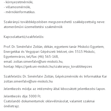
- környezetmérnöki,
- villamosmérnöki,
- mérnökinformatikus.
Szakirányú továbbképzésben megszerezhető szakképzettség neve:
atomerőművi üzemeltetési szakmérnök
Kapcsolattartó/szakfelelős:
Prof. Dr. Siménfalvi Zoltán, dékán, egyetemi tanár Miskolci Egyetem,
Energetikai és Vegyipari Gépészeti Intézet, cím: 3515 Miskolc,
Egyetemváros, tel/fax: (46) 565-168,
email: zoltan.simenfalvi@uni-miskolc.hu,
honlap: https://geik.uni-miskolc.hu/szakiranyu_tovabbkepzes
Szakfelelős: Dr. Siménfalvi Zoltán, Gépészmérnöki és Informatikai Kar
zoltan.simenfalvi@uni-miskolc.hu
Jelentkezés módja: az intézmény által kibocsátott jelentkezési lapon.
Jelentkezés díja: 3000 Ft.
Csatolandó dokumentumok: oklevélmásolat, valamint szakmai
önéletrajz.