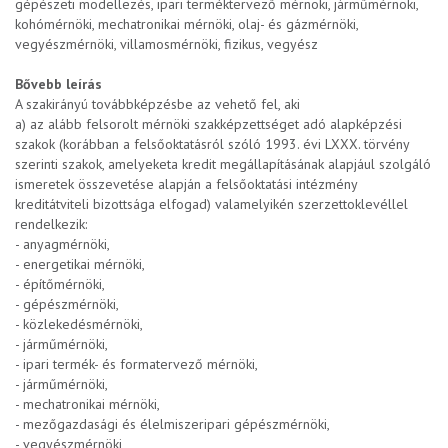
gépészeti modellezés, ipari terméktervező mérnöki, járműmérnöki,
kohómérnöki, mechatronikai mérnöki, olaj- és gázmérnöki,
vegyészmérnöki, villamosmérnöki, fizikus, vegyész
Bővebb leírás
A szakirányú továbbképzésbe az vehető fel, aki
a) az alább felsorolt mérnöki szakképzettséget adó alapképzési
szakok (korábban a felsőoktatásról szóló 1993. évi LXXX. törvény
szerinti szakok, amelyeketa kredit megállapításának alapjául szolgáló
ismeretek összevetése alapján a felsőoktatási intézmény
kreditátviteli bizottsága elfogad) valamelyikén szerzettoklevéllel
rendelkezik:
- anyagmérnöki,
- energetikai mérnöki,
- építőmérnöki,
- gépészmérnöki,
- közlekedésmérnöki,
- járműmérnöki,
- ipari termék- és formatervező mérnöki,
- járműmérnöki,
- mechatronikai mérnöki,
- mezőgazdasági és élelmiszeripari gépészmérnöki,
- vegyészmérnöki,