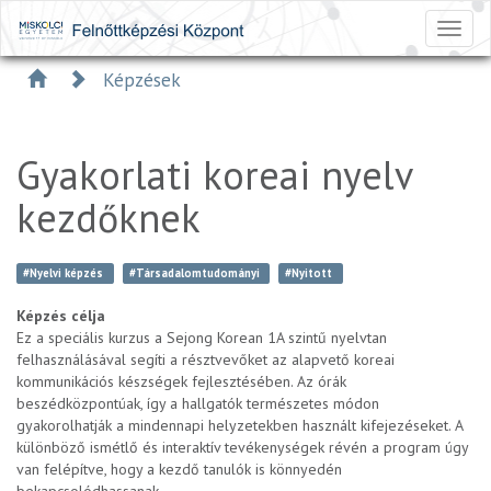
Toggl
naviga
Képzések
Gyakorlati koreai nyelv
kezdőknek
#Nyelvi képzés
#Társadalomtudományi
#Nyitott
Képzés célja
Ez a speciális kurzus a Sejong Korean 1A szintű nyelvtan
felhasználásával segíti a résztvevőket az alapvető koreai
kommunikációs készségek fejlesztésében. Az órák
beszédközpontúak, így a hallgatók természetes módon
gyakorolhatják a mindennapi helyzetekben használt kifejezéseket. A
különböző ismétlő és interaktív tevékenységek révén a program úgy
van felépítve, hogy a kezdő tanulók is könnyedén