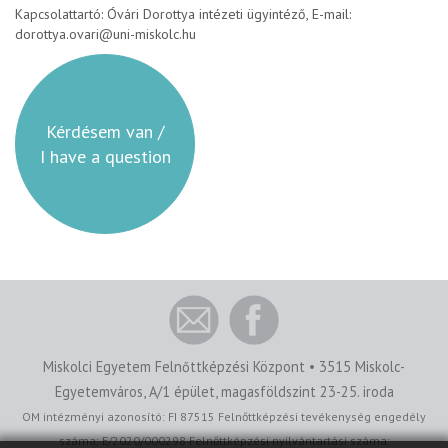
Kapcsolattartó: Óvári Dorottya intézeti ügyintéző, E-mail:
dorottya.ovari@uni-miskolc.hu
Kérdésem van /
I have a question
Miskolci Egyetem Felnőttképzési Központ • 3515 Miskolc-
Egyetemváros, A/1 épület, magasföldszint 23-25. iroda
OM intézményi azonosító: FI 87515 Felnőttképzési tevékenység engedély
száma: E/2020/000298 Felnőttképzési nyilvántartási száma: