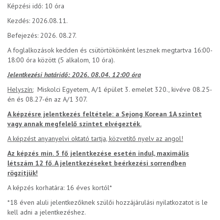
Képzési idő: 10 óra
Kezdés: 2026.08.11.
Befejezés: 2026. 08.27.
A foglalkozások kedden és csütörtökönként lesznek megtartva 16:00-
18:00 óra között (5 alkalom, 10 óra).
Jelentkezési határidő: 2026. 08.04. 12:00 óra
Helyszín:
Miskolci Egyetem, A/1 épület 3. emelet 320., kivéve 08.25-
én és 08.27-én az A/1 307.
A képzésre jelentkezés feltétele: a Sejong Korean 1A szintet
vagy annak megfelelő szintet elvégezték.
A képzést anyanyelvi oktató tartja, közvetítő nyelv az angol!
Az képzés min. 5 fő jelentkezése esetén indul, maximális
létszám 12 fő. A jelentkezéseket beérkezési sorrendben
rögzítjük!
A képzés korhatára: 16 éves kortól*
*18 éven aluli jelentkezőknek szülői hozzájárulási nyilatkozatot is le
kell adni a jelentkezéshez.