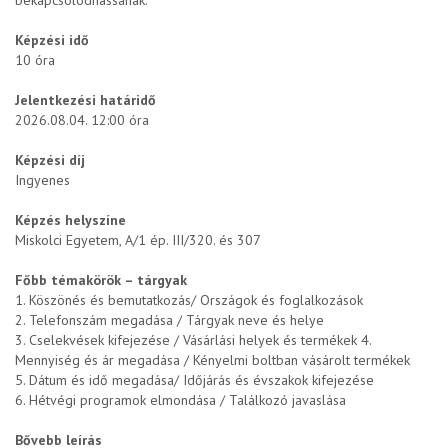
bekapcsolódhassanak.
Képzési idő
10 óra
Jelentkezési határidő
2026.08.04. 12:00 óra
Képzési díj
Ingyenes
Képzés helyszíne
Miskolci Egyetem, A/1 ép. III/320. és 307
Főbb témakörök – tárgyak
1. Köszönés és bemutatkozás/ Országok és foglalkozások
2. Telefonszám megadása / Tárgyak neve és helye
3. Cselekvések kifejezése / Vásárlási helyek és termékek 4.
Mennyiség és ár megadása / Kényelmi boltban vásárolt termékek
5. Dátum és idő megadása/ Időjárás és évszakok kifejezése
6. Hétvégi programok elmondása / Találkozó javaslása
Bővebb leírás