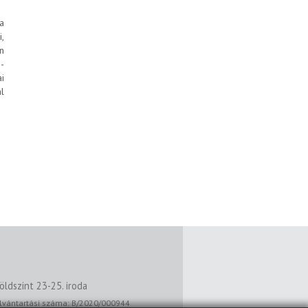
a
,
n
-
i
l
ldszint 23-25. iroda
ilvántartási száma: B/2020/000944