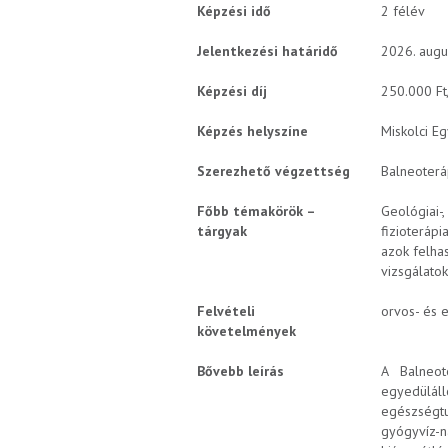
Képzési idő
2 félév
Jelentkezési határidő
2026. augu
Képzési díj
250.000 Ft
Képzés helyszíne
Miskolci E
Szerezhető végzettség
Balneoterá
Főbb témakörök –
Geológiai-,
tárgyak
fizioterápi
azok felha
vizsgálato
Felvételi
orvos- és 
követelmények
Bővebb leírás
A Balneot
egyedüláll
egészségtu
gyógyvíz-