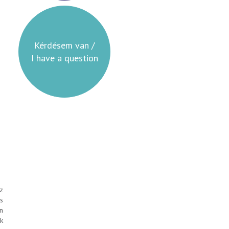
Kérdésem van /
I have a question
z
s
n
k