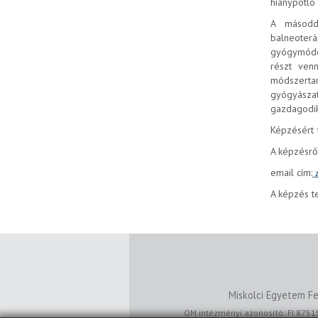
hiánypótló 
A másodd
balneoterá
gyógymódok
részt venn
módszerta
gyógyásza
gazdagodik
Képzésért 
A képzésrő
email cím:
A képzés t
Miskolci Egyetem Fe
OM intézményi azonosító: FI 8751