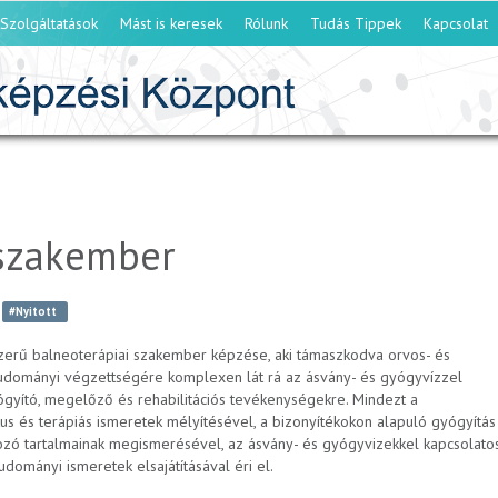
Szolgáltatások
Mást is keresek
Rólunk
Tudás Tippek
Kapcsolat
 szakember
#Nyitott
zerű balneoterápiai szakember képzése, aki támaszkodva orvos- és
dományi végzettségére komplexen lát rá az ásvány- és gyógyvízzel
ógyító, megelőző és rehabilitációs tevékenységekre. Mindezt a
us és terápiás ismeretek mélyítésével, a bizonyítékokon alapuló gyógyítás
ozó tartalmainak megismerésével, az ásvány- és gyógyvizekkel kapcsolato
dományi ismeretek elsajátításával éri el.