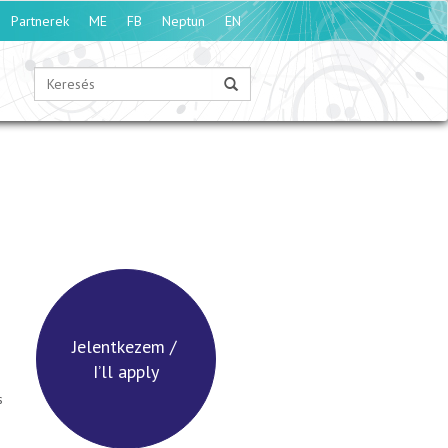
Partnerek
ME
FB
Neptun
EN
Jelentkezem /
I’ll apply
s