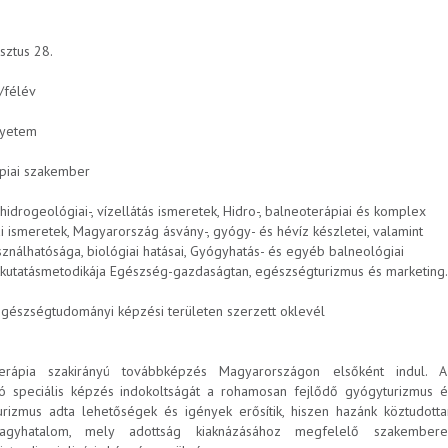
sztus 28.
/félév
gyetem
piai szakember
 hidrogeológiai-, vízellátás ismeretek, Hidro-, balneoterápiai és komplex
ai ismeretek, Magyarország ásvány-, gyógy- és hévíz készletei, valamint
sználhatósága, biológiai hatásai, Gyógyhatás- és egyéb balneológiai
kkutatásmetodikája Egészség-gazdaságtan, egészségturizmus és marketing.
egészségtudományi képzési területen szerzett oklevél
erápia szakirányú továbbképzés Magyarországon elsőként indul. A
ó speciális képzés indokoltságát a rohamosan fejlődő gyógyturizmus é
rizmus adta lehetőségek és igények erősítik, hiszen hazánk köztudotta
nagyhatalom, mely adottság kiaknázásához megfelelő szakembere