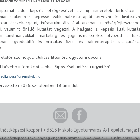
interdiszciplináris képzése szükséges.
iplomát adó képzés elvégzésével az új ismeretek birtokában 
piai szakember képessé válik balneoterápiát tervezni és kivitelezni
at összehangolni, infrastrukturális átalakításban, minőségfejlesztésbe
i, valamint önálló kutatást végezni. A hallgató a képzés által kutatás
ni tanulmányokkal, marketing és jogi ismeretekkel ötvözött, a haza
tban egyedülálló és praktikus fizio- és balneoterápiás szaktudássa
.
felelős személy: Dr. Juhász Eleonóra egyetemi docens
l bővebb információt kaphat: Sipos Zsolt intézeti ügyintéző
zsolt.sipos@uni-miskolc.hu
ervezetten 2026. szeptember 18-án indul.
lnőttképzési Központ • 3515 Miskolc-Egyetemváros, A/1 épület, magasfö
5 Felnőttképzési tevékenység engedély száma: E/2020/000298 Felnőttképzési ny