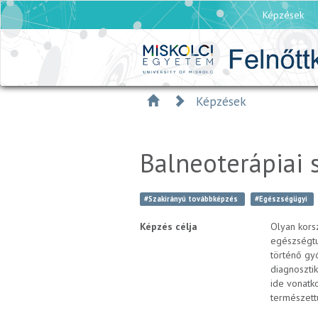
Képzések
Képzések
Balneoterápiai
#Szakirányú továbbképzés
#Egészségügyi
Képzés célja
Olyan kors
egészségtu
történő gy
diagnosztik
ide vonatk
természettu