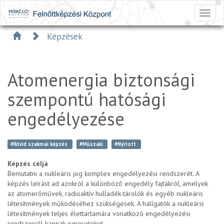
Toggl
naviga
Képzések
Atomenergia biztonsági
szempontú hatósági
engedélyezése
#Rövid szakmai képzés
#Műszaki
#Nyitott
Képzés célja
Bemutatni a nukleáris jog komplex engedélyezési rendszerét. A
képzés leírást ad azokról a különböző engedély fajtákról, amelyek
az atomerőművek, radioaktív hulladék-tárolók és egyéb nukleáris
létesítmények működéséhez szükségesek. A hallgatók a nukleáris
létesítmények teljes élettartamára vonatkozó engedélyezési
rendszerről kapnak ismereteket.