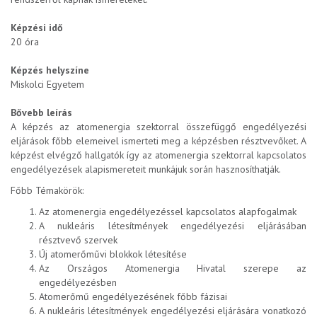
Képzési idő
20 óra
Képzés helyszíne
Miskolci Egyetem
Bővebb leírás
A képzés az atomenergia szektorral összefüggő engedélyezési
eljárások főbb elemeivel ismerteti meg a képzésben résztvevőket. A
képzést elvégző hallgatók így az atomenergia szektorral kapcsolatos
engedélyezések alapismereteit munkájuk során hasznosíthatják.
Főbb Témakörök:
Az atomenergia engedélyezéssel kapcsolatos alapfogalmak
A nukleáris létesítmények engedélyezési eljárásában
résztvevő szervek
Új atomerőművi blokkok létesítése
Az Országos Atomenergia Hivatal szerepe az
engedélyezésben
Atomerőmű engedélyezésének főbb fázisai
A nukleáris létesítmények engedélyezési eljárására vonatkozó