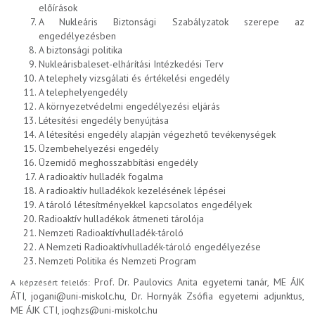
előírások
A Nukleáris Biztonsági Szabályzatok szerepe az
engedélyezésben
A biztonsági politika
Nukleárisbaleset-elhárítási Intézkedési Terv
A telephely vizsgálati és értékelési engedély
A telephelyengedély
A környezetvédelmi engedélyezési eljárás
Létesítési engedély benyújtása
A létesítési engedély alapján végezhető tevékenységek
Üzembehelyezési engedély
Üzemidő meghosszabbítási engedély
A radioaktív hulladék fogalma
A radioaktív hulladékok kezelésének lépései
A tároló létesítményekkel kapcsolatos engedélyek
Radioaktív hulladékok átmeneti tárolója
Nemzeti Radioaktívhulladék-tároló
A Nemzeti Radioaktívhulladék-tároló engedélyezése
Nemzeti Politika és Nemzeti Program
Prof. Dr. Paulovics Anita egyetemi tanár, ME ÁJK
A képzésért felelős:
ÁTI, jogani@uni-miskolc.hu, Dr. Hornyák Zsófia egyetemi adjunktus,
ME ÁJK CTI, joghzs@uni-miskolc.hu