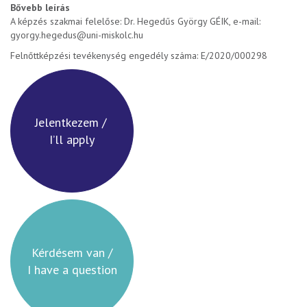
Bővebb leírás
A képzés szakmai felelőse: Dr. Hegedűs György GÉIK, e-mail:
gyorgy.hegedus@uni-miskolc.hu
Felnőttképzési tevékenység engedély száma: E/2020/000298
Jelentkezem /
I’ll apply
Kérdésem van /
I have a question