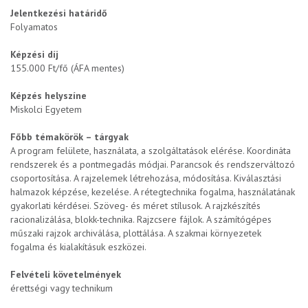
Jelentkezési határidő
Folyamatos
Képzési díj
155.000 Ft/fő (ÁFA mentes)
Képzés helyszíne
Miskolci Egyetem
Főbb témakörök – tárgyak
A program felülete, használata, a szolgáltatások elérése. Koordináta
rendszerek és a pontmegadás módjai. Parancsok és rendszerváltozó
csoportosítása. A rajzelemek létrehozása, módosítása. Kiválasztási
halmazok képzése, kezelése. A rétegtechnika fogalma, használatának
gyakorlati kérdései. Szöveg- és méret stílusok. A rajzkészítés
racionalizálása, blokk-technika. Rajzcsere fájlok. A számítógépes
műszaki rajzok archiválása, plottálása. A szakmai környezetek
fogalma és kialakításuk eszközei.
Felvételi követelmények
érettségi vagy technikum