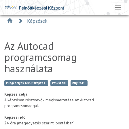
Toggl
naviga
Képzések
Az Autocad
programcsomag
használata
#Engedélyes felnőttképzés
#Műszaki
#Nyitott
Képzés célja
A képzésen résztvevők megismertetése az Autocad
programcsomaggal.
Képzési idő
24 óra (megegyezés szerinti bontásban)