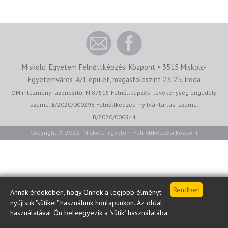
Miskolci Egyetem Felnőttképzési Központ • 3515 Miskolc-
Egyetemváros, A/1 épület, magasföldszint 23-25. iroda
OM intézményi azonosító: FI 87515 Felnőttképzési tevékenység engedély
száma: E/2020/000298 Felnőttképzési nyilvántartási száma:
B/2020/000944
Copyright © 2023 - Miskolci Egyetem Felnőttképzési Központ
Annak érdekében, hogy Önnek a legjobb élményt
nyújtsuk "sütiket" használunk honlapunkon. Az oldal
használatával Ön beleegyezik a "sütik" használatába.