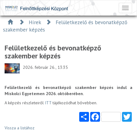
Toggl
naviga
Hírek
Felületkezelő és bevonatképző
szakember képzés
Felületkezelő és bevonatképző
szakember képzés
2026. február 26., 13:35
Felületkezelő és bevonatképző szakember képzés indul a
Miskolci Egyetemen 2026. októberében.
A képzés részleteiről
ITT
tájékozódhat bővebben.
Share
Facebook
Tw
Vissza a listához