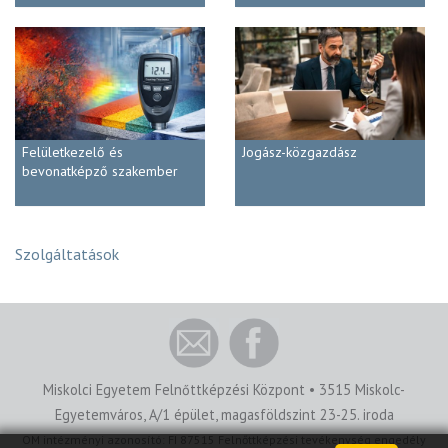
Felületkezelő és
Jogász-közgazdász
bevonatképző szakember
Szolgáltatások
Miskolci Egyetem Felnőttképzési Központ • 3515 Miskolc-
Egyetemváros, A/1 épület, magasföldszint 23-25. iroda
OM intézményi azonosító: FI 87515 Felnőttképzési tevékenység engedély