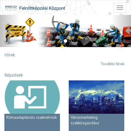
Toggl
naviga
Previous
Nex
Hírek
További hírek
Képzések
Klímaadaptációs szakmérnök
Városmarketing
szakközgazdász