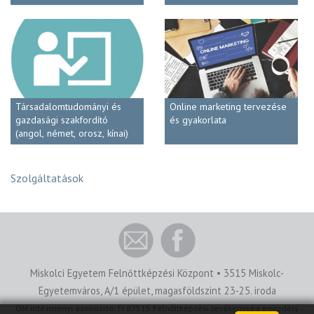
Társadalomtudományi és
Online marketing tervezése
gazdasági szakfordító
és gyakorlata
(angol, német, orosz, kínai)
Szolgáltatások
Miskolci Egyetem Felnőttképzési Központ • 3515 Miskolc-
Egyetemváros, A/1 épület, magasföldszint 23-25. iroda
OM intézményi azonosító: FI 87515 Felnőttképzési tevékenység engedély