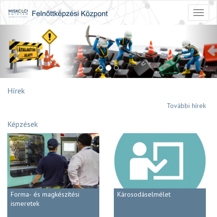
Toggl
naviga
Previous
Nex
Hírek
További hírek
Képzések
Forma- és magkészítési
Károsodáselmélet
ismeretek